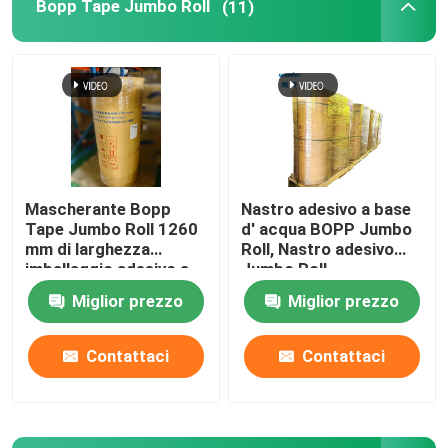
Bopp Tape Jumbo Roll
(11)
Mascherante Bopp
Nastro adesivo a base
Tape Jumbo Roll 1260
d' acqua BOPP Jumbo
mm di larghezza
Roll, Nastro adesivo
imballaggio adesivo a
Jumbo Roll
base d'acqua
trasparente
Miglior prezzo
Miglior prezzo
Contattaci
Contattaci