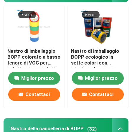
Nastro di imballaggio BOPP
Nastro della cancelleria di BOPP
Nastro di imballaggio
Nastro di imballaggio
Bopp Tape Jumbo Roll
BOPP colorato a basso
BOPP ecologico in
tenore di VOC per
sette colori con
imballaggi generali di
adesivo ad acqua a
Nastro del di alluminio
prodotti
basso tenore di VOC
Miglior prezzo
Miglior prezzo
Nastro adesivo a doppio lato
Contattaci
Contattaci
Colla adesiva acrilica a base di acqua
Nastro di schiuma autoadesivo
Nastro della cancelleria di BOPP
(32)