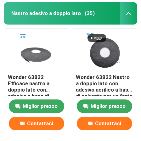
Nastro adesivo a doppio lato
(35)
Wonder 63822
Wonder 63822 Nastro
Efficace nastro a
a doppio lato con
doppio lato con
adesivo acrilico a base
adesivo a base di
di solvente per un forte
solventi per
legame
Miglior prezzo
Miglior prezzo
applicazioni versatili
Contattaci
Contattaci