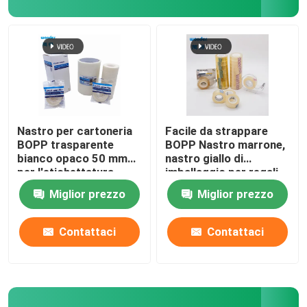
Rollo di nastro nano
Nastro protettivo adesivo
Nastro di condotta del panno
Nastro per cartoneria
Facile da strappare
BOPP trasparente
BOPP Nastro marrone,
bianco opaco 50 mm
nastro giallo di
nastri adesivi in PVC
per l'etichettatura
imballaggio per regali
Miglior prezzo
Miglior prezzo
Kraft di nastro di carta
Contattaci
Contattaci
Dispenser per tagliare nastro
Nastro adesivo protettivo