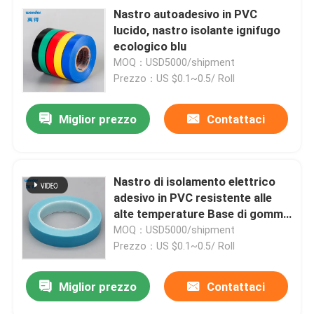
Nastro autoadesivo in PVC
lucido, nastro isolante ignifugo
ecologico blu
MOQ：USD5000/shipment
Prezzo：US $0.1~0.5/ Roll
Miglior prezzo
Contattaci
Nastro di isolamento elettrico
adesivo in PVC resistente alle
alte temperature Base di gomma
blu
MOQ：USD5000/shipment
Prezzo：US $0.1~0.5/ Roll
Miglior prezzo
Contattaci