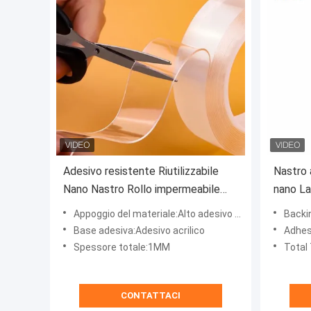
Adesivo resistente Riutilizzabile
Nastro 
Nano Nastro Rollo impermeabile
nano La
Adesivo Rimuovuto
riutiliz
Appoggio del materiale:Alto adesivo acrilico trasparente della schiuma
Backin
nastri d
Base adesiva:Adesivo acrilico
Adhes
uso dom
Spessore totale:1MM
Total
vescic
CONTATTACI