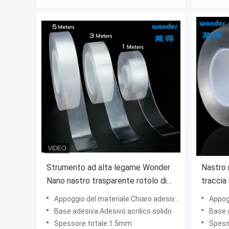
Strumento ad alta legame Wonder
Nastro 
Nano nastro trasparente rotolo di
traccia
1,5 mm di spessore
Appoggio del materiale:Chiaro adesivo acrilico della schiuma
Appoggio
Base adesiva:Adesivo acrilico solido
Base 
Spessore totale:1.5mm
Spess