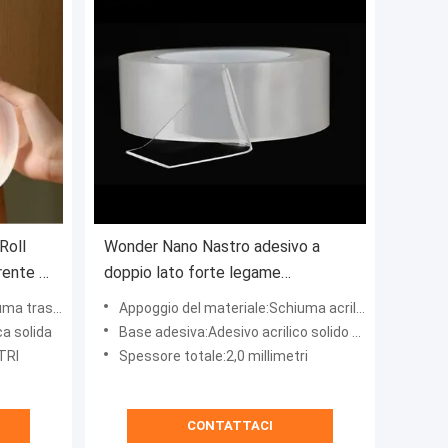
Roll
Wonder Nano Nastro adesivo a
rente a
doppio lato forte legame
riutilizzabile
rilica del gel
Appoggio del materiale:Schiuma acrilica del gel
a solida
Base adesiva:Adesivo acrilico solido del gel
TRI
Spessore totale:2,0 millimetri
CONTATTACI