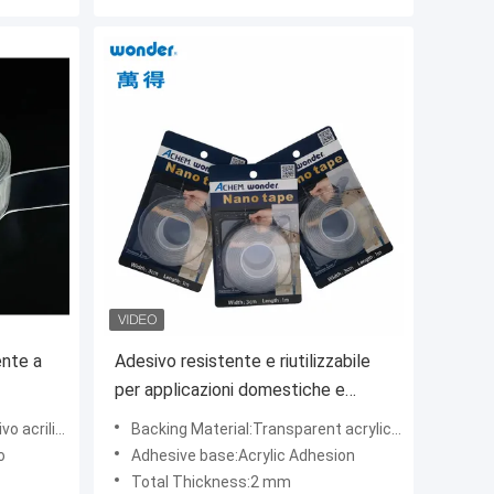
ente a
Adesivo resistente e riutilizzabile
per applicazioni domestiche e
industriali, spessore 2 mm
 della schiuma
Backing Material:Transparent acrylic foam
o
Adhesive base:Acrylic Adhesion
Total Thickness:2 mm