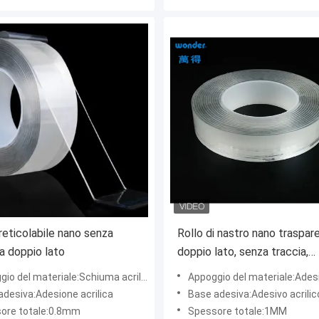
reticolabile nano senza
Rollo di nastro nano traspar
 a doppio lato
doppio lato, senza traccia,
rimovibile, riciclabile
 del materiale:Schiuma acrilica trasparente
Appoggio del materiale:Adesivo acrilico trasparente
adesiva:Adesione acrilica
Base adesiva:Adesivo acrilic
ore totale:0.8mm
Spessore totale:1MM