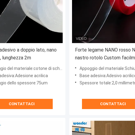
adesivo a doppio lato, nano
Forte legame NANO rosso 
, lunghezza 2m
nastro rotolo Custom facil
montare adesivo
io del materiale:cotone di schiuma
Appoggio del materiale:Schiuma acril
adesiva:Adesione acrilica
Base adesiva:Adesivo acrilico soli
gio dello spessore:75um
Spessore totale:2,0 millimetr
CONTATTACI
CONTATTACI