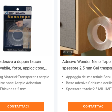
adesivo a doppia faccia
Adesivo Wonder Nano Tape 
vabile, forte, appiccicoso,
spessore 2,5 mm Gel traspa
zabile Nastro trasparente per
doppio lato riciclabile
g Material:Transparent acrylic foam
Appoggio del materiale:Schiuma trasparente ac
i montaggio industriali per
ive base:Acrylic Adhesion
Base adesiva:Schiuma acrilic
estico, confezionati in
 Thickness:2 mm
Spessore totale:2,5 MILLIME
he
CONTATTACI
CONTATTACI