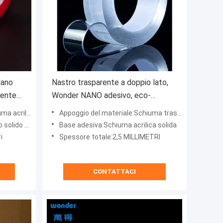
Nano
Nastro trasparente a doppio lato,
mente
Wonder NANO adesivo, eco-
friendly.
ica del gel
Appoggio del materiale:Schiuma trasparente acrilica del gel
do del gel
Base adesiva:Schiuma acrilica solida
i
Spessore totale:2,5 MILLIMETRI
CONTATTACI